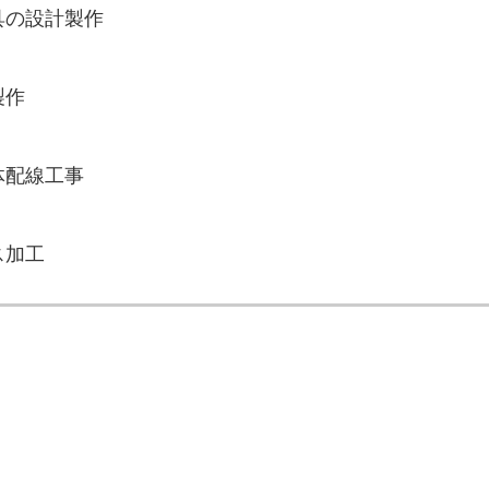
具の設計製作
製作
体配線工事
ス加工